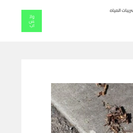
بات المياه
وات
س
اب