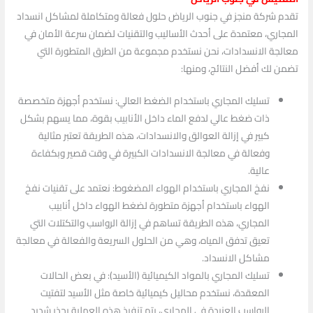
تقدم شركة منجز في جنوب الرياض حلول فعالة ومتكاملة لمشاكل انسداد
المجاري، معتمدة على أحدث الأساليب والتقنيات لضمان سرعة الأمان في
معالجة الانسدادات، نحن نستخدم مجموعة من الطرق المتطورة التي
تضمن لك أفضل النتائج، ومنها:
تسليك المجاري باستخدام الضغط العالي: نستخدم أجهزة متخصصة
ذات ضغط عالي لدفع الماء داخل الأنابيب بقوة، مما يسهم بشكل
كبير في إزالة العوالق والانسدادات، هذه الطريقة تعتبر مثالية
وفعالة في معالجة الانسدادات الكبيرة في وقت قصير وبكفاءة
عالية.
نفخ المجاري باستخدام الهواء المضغوط: نعتمد على تقنيات نفخ
الهواء باستخدام أجهزة متطورة لضغط الهواء داخل أنابيب
المجاري، هذه الطريقة تساهم في إزالة الرواسب والتكتلات التي
تعيق تدفق المياه، وهي من الحلول السريعة والفعالة في معالجة
مشاكل الانسداد.
تسليك المجاري بالمواد الكيميائية (الأسيد): في بعض الحالات
المعقدة، نستخدم محاليل كيميائية خاصة مثل الأسيد لتفتيت
الرواسب العنيدة في المجاري، يتم تنفيذ هذه العملية بحذر شديد