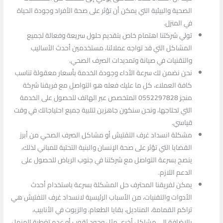
الصحية والبيئية التي يمكن أن تؤثر على صحة الأفراد وجودة الحياة
في المنزل.
تولي شركتنا اهتمام خاص بتقديم حلول سريعة وفعالة لجميع
المشاكل التي قد تواجه عملائنا، مستخدمين أحدث الأساليب
والتقنيات في صيانة وتمديدات الصرف الصحي.
نحن نضمن لك سرعة الأداء وجودة الخدمة بأسعار معقولة تناسب
كافة العملاء، كل ما عليك فعله هو التواصل مع فريقنا شركة
منجز 0552297828 المتخصص عبر الهاتف للحصول على الخدمة
التي تحتاجها، ونحن سنكون جاهزين لتلبية جميع احتياجاتك في وقت
قياسي.
مشكلة انسداد غرف التفتيش أو مشاكل الصرف الصحي من أبرز
القضايا التي تؤثر على صحة الإنسان والبنية التحتية للمباني لذلك،
ينصح بسرعة التواصل مع شركتنا في جنوب الرياض للحصول على
الدعم اللازم.
يمكن لفريقنا المحترف حل المشكلة بسرعة باستخدام أحدث
الأدوات والتقنيات، من الأسباب الرئيسية لانسداد غرف التفتيش هي
تراكم القمامة، المناديل، بقايا الطعام، والزيوت في الأنابيب،
بالإضافة إلى مشاكل أخرى مثل وجود ثقوب أو عدم تغطية المنهل