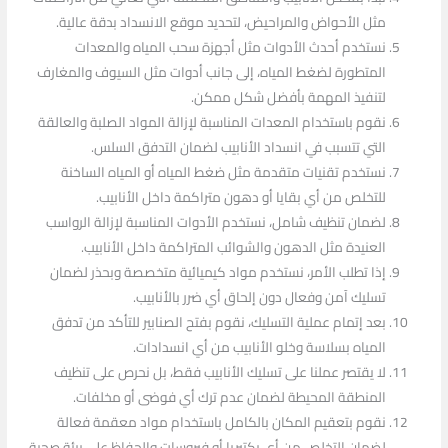
مثل الأحواض والمراحيض، لتحديد موقع الانسداد بدقة عالية.
نستخدم أحدث الأدوات مثل أجهزة سحب المياه والمعدات
المتطورة لضغط المياه، إلى جانب أدوات مثل السيوف والمغارف
لتنفيذ المهمة بأفضل شكل ممكن.
نقوم باستخدام المعدات المناسبة لإزالة المواد الصلبة والعالقة
التي تتسبب في انسداد الأنابيب لضمان التدفق السلس.
نستخدم تقنيات متقدمة مثل ضغط المياه أو المياه الساخنة
للتخلص من أي بقايا أو دهون متراكمة داخل الأنابيب.
لضمان تنظيف شامل، نستخدم الأدوات المناسبة لإزالة الرواسب
العنيدة مثل الدهون والشوائب المتراكمة داخل الأنابيب.
إذا تطلب الأمر، نستخدم مواد كيميائية متخصصة وبحذر لضمان
تسليك آمن وفعال دون إلحاق أي ضرر بالأنابيب.
بعد إتمام عملية التسليك، نقوم بفتح الصنابير للتأكد من تدفق
المياه بسلاسة وخلو الأنابيب من أي انسدادات.
لا يقتصر عملنا على تسليك الأنابيب فقط، بل نحرص على تنظيف
المنطقة المحيطة لضمان عدم ترك أي فوضى أو مخلفات.
نقوم بتعقيم المكان بالكامل باستخدام مواد معقمة فعالة
لضمان التخلص من أي بكتيريا أو فيروسات والحفاظ على بيئة صحية.