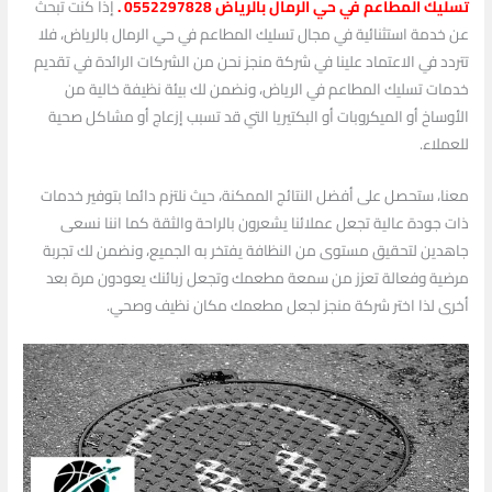
تسليك المطاعم في حي الرمال بالرياض 0552297828 .
إذا كنت تبحث
عن خدمة استثنائية في مجال تسليك المطاعم في حي الرمال بالرياض، فلا
تتردد في الاعتماد علينا في شركة منجز نحن من الشركات الرائدة في تقديم
خدمات تسليك المطاعم في الرياض، ونضمن لك بيئة نظيفة خالية من
الأوساخ أو الميكروبات أو البكتيريا التي قد تسبب إزعاج أو مشاكل صحية
للعملاء.
معنا، ستحصل على أفضل النتائج الممكنة، حيث نلتزم دائما بتوفير خدمات
ذات جودة عالية تجعل عملائنا يشعرون بالراحة والثقة كما اننا نسعى
جاهدين لتحقيق مستوى من النظافة يفتخر به الجميع، ونضمن لك تجربة
مرضية وفعالة تعزز من سمعة مطعمك وتجعل زبائنك يعودون مرة بعد
أخرى لذا اختر شركة منجز لجعل مطعمك مكان نظيف وصحي.