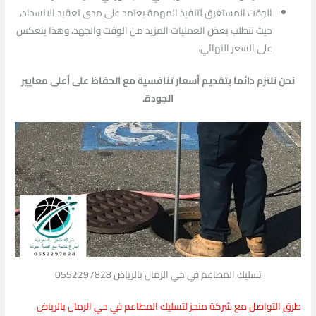
الوقت المستغرق لتنفيذ المهمة يعتمد على مدى تعقيد الانسداد،
حيث تتطلب بعض العمليات المزيد من الوقت والجهد، وهذا ينعكس
على السعر النهائي.
نحن نلتزم دائما بتقديم أسعار تنافسية مع الحفاظ على أعلى معايير
الجودة.
تسليك المطاعم في حي الرمال بالرياض 0552297828
طرق التواصل مع شركة منجز لتسليك المطاعم في حي الرمال بالرياض