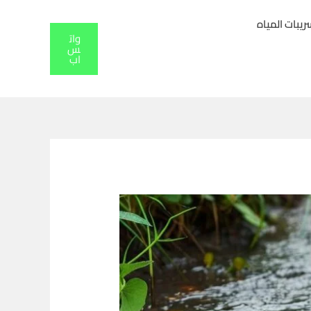
بات المياه
وات
س
اب