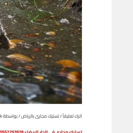
اترك تعليقاً
/
تسليك مجارى بالرياض
/ بواسطة
ik
تسليك مجاري في الدار البيضاء 0552297828