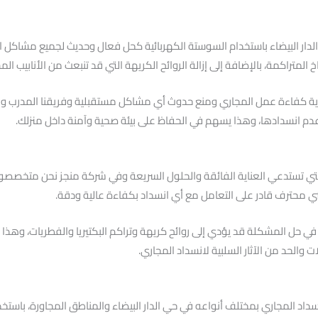
لدار البيضاء باستخدام السوستة الكهربائية كحل فعال وحديث لجميع مشاكل
لمتراكمة، بالإضافة إلى إزالة الروائح الكريهة التي قد تنبعث من الأنابيب ال
رية كفاءة عمل المجاري ومنع حدوث أي مشاكل مستقبلية وفريقنا المدرب وال
م انسدادها، وهذا يسهم في الحفاظ على بيئة صحية وآمنة داخل منزلك.
 التي تستدعي العناية الفائقة والحلول السريعة وفي شركة منجز نحن متخص
ي محترف قادر على التعامل مع أي انسداد بكفاءة عالية ودقة.
 في حل المشكلة قد يؤدي إلى روائح كريهة وتراكم البكتيريا والفطريات، وهذا 
لحد من الآثار السلبية لانسداد المجاري.
داد المجاري بمختلف أنواعه في حي الدار البيضاء والمناطق المجاورة، باستخ