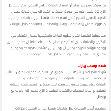
في شركة منجز نحن نعلم أن انسداد البيارات وطفح المجاري من المشاكل
التي تؤثر بشكل كبير على جودة الحياة، لذا نقدم لك حلول فعالة لضمان
الصرف الصحي السليم فنحن نقدم خدمات شفط البيارات باستخدام تقنيات
متطورة لضمان إزالة كافة الرواسب والمخلفات المتراكمة داخل البيارات.
بعد عملية الشفط، نقوم بتطهير البيارات وتعقيمها لضمان القضاء على
البكتيريا والحشرات التي قد تتراكم داخلها كما ندرك تماما أن طفح المجاري
ووجود الروائح الكريهة يمكن أن يؤديان إلى مشاكل صحية خطيرة وضيق
تنفسي لذلك نعمل بسرعة وكفاءة لحل المشكلة وحماية صحتك.
شفط وسحب بيارات
شركة منجز أفضل شركة تسليك مجاري في الدرعية تقدم لك الحلول الأمثل
في خدمة شفط وسحب البيارات فنحن نفهم تماما أن تنظيف وشفط
البيارات يعتبر مهمة صعبة ومعقدة، لكننا نجحنا في تبسيط هذه العملية
باستخدام أحدث المعدات والتقنيات المتطورة التي تضمن لك أداء سريع
وفعال.
نستخدم أحدث المعدات مثل شاحنات شفط البيارات المجهزة بخزانات