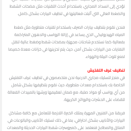
تؤدي إلى انسداد المجاري، باستخدام أحدث التقنيات مثل مضخات الشفط
والضغط العالي التي أثبتت فعاليتها في تنظيف البيارات بشكل كامل.
فنحن نقوم بتنظيف بيارات الصرف باستخدام تقنيات متطورة مثل ضغط
المياه الهيدروليكي الذي يساعد في إزالة الرواسب والدهون المتراكمة
بفعالية كما نستخدم شاحنات مجهزة بمضخات شفط وضغط عالية لنقل
النفايات من البيارات بشكل آمن، حيث يتم تخزينها في خزانات معدة خصيصا
لمنع تلوث البيئة والهواء.
تنظيف غرف التفتيش
في منجز لتسليك مجاري الدرعية نحن متخصصون في تنظيف غرف التفتيش
الخاصة بك باستخدام معدات متطورة، حيث نقوم بتنظيفها بشكل شامل
من أي رواسب أو مواد صلبة، مع ضمان تعقيمها ورشها بالمبيدات الفعالة
للقضاء على الحشرات والروائح الكريهة.
فريقنا من الفنيين المهرة يمتلك الخبرة اللازمة للتعامل مع كافة مشاكل
البيارات والأنابيب بشكل احترافي، بما في ذلك تسليك الأنابيب والبالوعات في
المنازل والمطابخ فنعتمد على كمبروسرات شفط البيارات الحديثة والمعدات