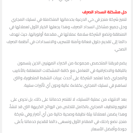
حل مشكلة انسداد الصرف
تتميز شركة منجز في حي الدرعية بخدماتها المتكاملة في تسليك المجاري
وحل جميع مشاكل انسداد الصرف، وهذا يجعلها الخيار الأول لعملائها في
المنطقة وتضع الشركة سلامة عملائها في مقدمة أولوياتها، حيث تهدف
دائما إلى تقديم حلول فعالة وآمنة للتسريب والانسدادات في أنظمة الصرف
الصحي.
يضم فريقنا المتخصص مجموعة من الخبراء المهنيين الذين يتسمون
باللباقة والاحترافية في التعامل مع كافة المشكلات المتعلقة بالأنابيب
والمجاري كما تعتمد الشركة على أحدث عربات الشفط المتطورة، والتي
تساهم في تسليك المجاري بكفاءة عالية ودون أي تأثيرات سلبية.
بعد الانتهاء من عملية التسليك، لا تقتصر خدماتنا على ذلك، بل نحرص على
تطهير وتنظيف المجاري بالكامل للتخلص من الروائح الكريهة التي قد تنشأ،
وهذا يضمن لعملائنا بيئة نظيفة وصحية خالية من أي أضرار وفي شركة
منجز، نضع راحتك في المقام الأول ونسعى دائما لتقديم خدماتنا بأعلى
جودة وأفضل الأسعار.