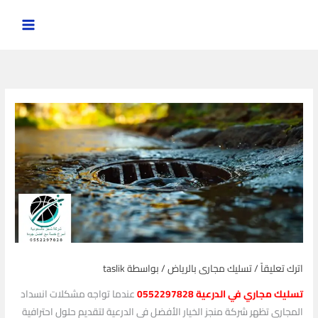
خطي
لى
لمحتوى
اترك تعليقاً
/
تسليك مجارى بالرياض
/ بواسطة
taslik
تسليك مجاري في الدرعية 0552297828
عندما تواجه مشكلات انسداد
المجاري تظهر شركة منجز الخيار الأفضل في الدرعية لتقديم حلول احترافية