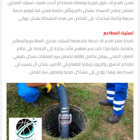
فنحن نقدم لك حلول فورية وفعالة باستخدام أحدث تقنيات تسليك المجاري
لضمان إصلاح الانسداد بشكل دائم وبأقل تكلفة فنحن هنا لتوفير خدمة
سريعة وآمنة تساعدك على التخلص من هذه المشكلة بشكل نهائي.
تسليك المطاعم
شركة منجز تقدم لك خدمة متخصصة لتسليك مجاري المطاعم والمطابخ
بكفاءة عالية فإذا كنت تدير مطعم، فأنت بحاجة إلى الحفاظ على نظام
الصرف الصحي يعمل بكامل طاقته لضمان سير العمليات بشكل طبيعي
فتراكم الدهون والزيوت وبقايا الطعام في الأنابيب يمكن أن يتسبب في
انسدادها، وهذا يؤدي إلى مشاكل صحية وتعطيل سير العمل.