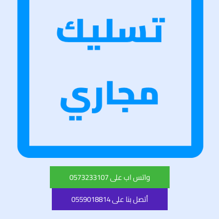
واتس اب على 0573233107
أتصل بنا على 0559018814