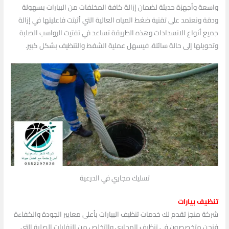
واسعة وأجهزة حديثة لضمان إزالة كافة المخلفات من البيارات بسهولة
ودقة ونعتمد على تقنية ضغط المياه العالية التي أثبتت فاعليتها في إزالة
جميع أنواع الانسدادات وهذه الطريقة تساعد في تفتيت الرواسب الصلبة
وتحويلها إلى حالة سائلة، فيسهل عملية الشفط والتنظيف بشكل كبير.
تسليك مجاري في الدرعية
تنظيف بيارات
شركة منجز تقدم لك خدمات تنظيف البيارات بأعلى معايير الجودة والكفاءة
فنحن متخصصون في تنظيف المجاري والتخلص من النفايات الصلبة التي