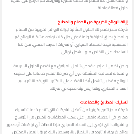
والدقة فنحن هنا لنقدم لك خدمة متميزة وسريعة، مع التركيز على تقديم
حلول فعالة وآمنة.
إزالة الروائح الكريهة من الحمام والمطبخ
شركة منجز تقدم لك الحلول المثالية لإزالة الروائح الكريهة من الحمام
والمطبخ بطرق احترافية وآمنة وفي حال كنت تواجه مشكلة الروائح غير
المستحبة نتيجة لانسداد المجاري أو تسربات الصرف الصحي، نحن هنا
لنساعدك على التخلص منها بشكل نهائي.
ونحن نضمن لك إجراء فحص شامل للمرافق مع تقديم الحلول السريعة
والفعالة لمعالجة المشكلة دون أي ضرر فلا تقتصر خدماتنا على تنظيف
الروائح فقط بل تشمل أيضا القضاء على البكتيريا التي قد تنتشر بسبب
انسداد المجاري، وهذا يعزز بيئة صحية في منزلك.
تسليك المطابخ والحمامات
شركة منجز تتميز بكونها من أفضل الشركات التي تقدم خدمات تسليك
مجاري في الدرعية، وتعمل على سحب المخلفات والتخلص من الأوساخ
والشوائب التي تؤدي إلى انسداد المجاري فإذا لاحظت أي تراكمات أو صدور
روائح كريهة، لا تتردد في الاتصال بنا، وسيصل إليك فريق العمل المختص