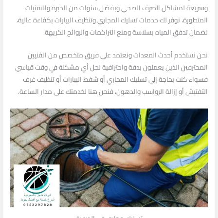
وسريعة لمشاكل الصرف الصحي وبفضل سنوات من الخبرة والتقنيات
المتطورة، نوفر لك خدمات تسليك المجاري وتنظيف البيارات بكفاءة عالية،
لضمان تدفق المياه بسلاسة ومنع التراكمات والروائح الكريهة.
نحن نستخدم أحدث المعدات ونعتمد على فريق متخصص من الفنيين
المحترفين الذين يعملون بدقة واحترافية لحل أي مشكلة في وقت قياسي
فسواء كنت بحاجة إلى تسليك المجاري أو شفط البيارات أو تنظيف غرف
التفتيش أو إزالة الرواسب والدهون، فنحن هنا لخدمتك على مدار الساعة.