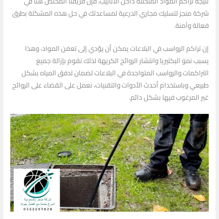
نتيجة تراكم المواد المتحللة داخل الأنابيب، فإن فريقنا المختص هنا في
شركة منجز لتسليك مجاري الدرعية لمساعدتك في حل هذه المشكلة بطرق
فعالة وآمنة.
إن تراكم الرواسب في البلاعات يمكن أن يؤدي إلى تعفن المواد، وهذا
يسبب نمو البكتيريا وانتشار الروائح الكريهة لذلك نقوم بإزالة جميع
التراكمات والرواسب المتواجدة في البلاعات لضمان تدفق المياه بشكل
طبيعي وباستخدام أحدث الأدوات والتقنيات، نعمل على القضاء على الروائح
غير المرغوب فيها بشكل دائم.