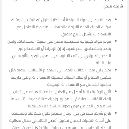
شركة منجز:
يعد اللجوء إلى خبراء السباكة أحد أكثر الحلول فعالية، حيث يمتلك
هؤلاء الخبراء الخبرة اللازمة والمعدات المتطورة للتعامل مع
الانسدادات بشكل سريع ودقيق.
تتوفر مواد كيميائية متخصصة تعمل على تفتيت الانسدادات، ولكن
ينصح باستخدامها بحذر شديد، إذ إن الإفراط أو الاستخدام غير
الصحيح قد يؤدي إلى تلف الأنابيب على المدى البعيد وتأثير سلبي
على البيئة.
يمكن في بعض الحالات اللجوء إلى استخدام الأساليب اليدوية مثل
مكبس الحمام أو سلك السباك لتفكيك الانسدادات، وهي طريقة
مناسبة للتعامل مع الانسدادات البسيطة.
تأتي الوقاية دائما أفضل من العلاج؛ لذا نحث العملاء على تجنب
إلقاء النفايات الصلبة في المجاري وإجراء صيانة دورية للأنابيب، ما
يساهم في الحد من فرص حدوث الانسدادات مستقبلا.
تلتزم شركة منجز في حي الرمال بتقديم حلول متكاملة ومعتمدة
على أحدث التقنيات لضمان تحقيق أفضل النتائج في مجال معالجة
انسداد المجاري، مما يسهم في حماية البيئة وتعزيز جودة الحياة.