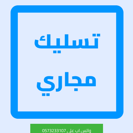
واتس اب على 0573233107