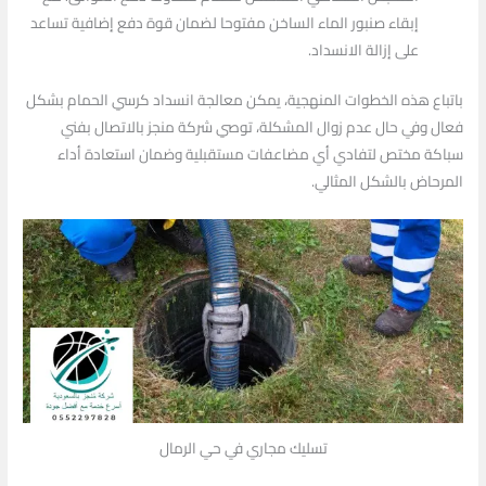
إبقاء صنبور الماء الساخن مفتوحا لضمان قوة دفع إضافية تساعد
على إزالة الانسداد.
باتباع هذه الخطوات المنهجية، يمكن معالجة انسداد كرسي الحمام بشكل
فعال وفي حال عدم زوال المشكلة، توصي شركة منجز بالاتصال بفني
سباكة مختص لتفادي أي مضاعفات مستقبلية وضمان استعادة أداء
المرحاض بالشكل المثالي.
تسليك مجاري في حي الرمال