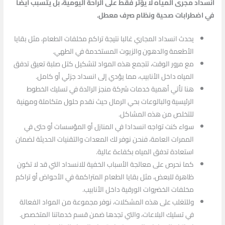
انسداد مجرى المياه لا يؤثر فقط على الراحة اليومية، بل يتسبب أيضا
في اضطرابات صحية ونظام صرف معطل.
يحدث انسداد المجاري غالبا نتيجة تراكم مخلفات الطعام، مثل بقايا
الأطعمة والدهون والزيوت المستخدمة في الطهي.
مع مرور الوقت، تتجمع هذه المواد لتشكيل كتل صلبة تعيق تدفق
المياه داخل الأنابيب، مما يؤدي إلى انسداد جزئي أو كامل.
هنا تأتي أهمية خدمات شركة منجز الرائدة في تسليك الخطوط
الرئيسية والبالوعات بحي الرمال حيث نقدم حلول متكاملة ومهنية
للتخلص من هذه المشاكل.
سواء كنت تواجه انسدادا في المنازل أو المؤسسات أو حتى في
الممرات العامة، فنحن نوفر لك المعدات والتقنيات الحديثة لضمان
استعادة تدفق المياه بكفاءة عالية.
كما نحرص على معالجة الأسباب الخفية للانسداد التي قد لا تكون
ظاهرة للبعض، مثل بقايا الطعام المتراكمة في الأحواض أو تراكم
مخلفات الخضروات الورقية داخل الأنابيب.
وللتغلب على هذه المشكلات، نوفر مجموعة من المواد الفعالة
في تسليك البلاعات، والتي تجدها ضمن قسم خدماتنا المتخصص.