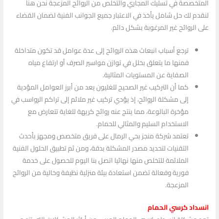
المتخصصة في تسليك المجاري والتخلص من الروائح المزعجة نحن هنا
لنقدم لك حل شامل يأخذ في الاعتبار جميع الجوانب الفنية لضمان القضاء
على الروائح غير المرغوبة بشكل دائم.
ترجع أسباب انبعاث هذه الروائح إلى عدة عوامل قد تكون متداخلة
فمنها ما يتعلق بخلل في توازن مواسير الصرف أو ارتفاع مياه
الصفاية عن المستويات المثالية.
كما أن التركيب غير الصحيح للغليون يعد من أبرز العوامل المؤدية
إلى مشكلة الروائح، إذ يؤدي تركيب غير ملائم إلى تراكم الرواسب في
مؤخرة البالوعة، مما ينتج عنه روائح كريهة للغاية تتعارض مع
الاستخدام السليم والمثالي للحمام.
تعتمد شركة منجز بحي الرمال على فريق متخصص ومجهز بأحدث
التقنيات لتحديد مصدر المشكلة بدقة، ومن ثم تطبيق الحلول الفنية
الملائمة للتخلص منها نهائيا اتصل بنا اليوم للحصول على خدمة
فورية وفعالة تضمن استعادة بيئة منزلية نظيفة وخالية من الروائح
المزعجة.
انسداد كرسي الحمام