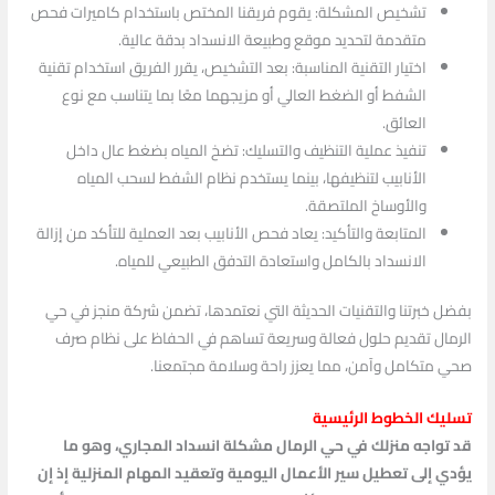
تشخيص المشكلة: يقوم فريقنا المختص باستخدام كاميرات فحص
متقدمة لتحديد موقع وطبيعة الانسداد بدقة عالية.
اختيار التقنية المناسبة: بعد التشخيص، يقرر الفريق استخدام تقنية
الشفط أو الضغط العالي أو مزيجهما معًا بما يتناسب مع نوع
العائق.
تنفيذ عملية التنظيف والتسليك: تضخ المياه بضغط عال داخل
الأنابيب لتنظيفها، بينما يستخدم نظام الشفط لسحب المياه
والأوساخ الملتصقة.
المتابعة والتأكيد: يعاد فحص الأنابيب بعد العملية للتأكد من إزالة
الانسداد بالكامل واستعادة التدفق الطبيعي للمياه.
بفضل خبرتنا والتقنيات الحديثة التي نعتمدها، تضمن شركة منجز في حي
الرمال تقديم حلول فعالة وسريعة تساهم في الحفاظ على نظام صرف
صحي متكامل وآمن، مما يعزز راحة وسلامة مجتمعنا.
تسليك الخطوط الرئيسية
قد تواجه منزلك في حي الرمال مشكلة انسداد المجاري، وهو ما
يؤدي إلى تعطيل سير الأعمال اليومية وتعقيد المهام المنزلية إذ إن