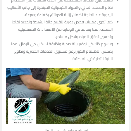
نظام الضغط العالي والمواد الكيميائية المبتكرة إلى جانب الأساليب
اليدوية عند الحاجة لضمان إزالة العوائق بكفاءة وسرعة.
كما تجرى عمليات فحص دورية لتقييم حالة الشبكة وتحديد نقاط
الضعف، مما يساعد في الوقاية من الانسدادات المستقبلية
وتحسين تدفق المياه بشكل مستمر.
ويسهم ذلك في توفير بيئة صحية ونظيفة لسكان حي الرمال، مما
يعكس الاهتمام الكبير برفع مستوى الخدمات الحضرية وتطوير
البنية التحتية في المنطقة.
تسليك مجاري في حي الرمال