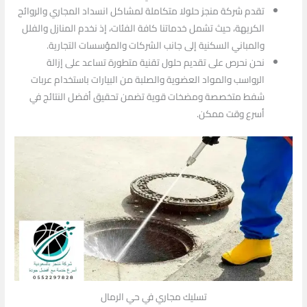
تقدم شركة منجز حلولا متكاملة لمشاكل انسداد المجاري والروائح
الكريهة، حيث تشمل خدماتنا كافة الفئات، إذ نخدم المنازل والفلل
والمباني السكنية إلى جانب الشركات والمؤسسات التجارية.
نحن نحرص على تقديم حلول تقنية متطورة تساعد على إزالة
الرواسب والمواد العضوية والصلبة من البيارات باستخدام عربات
شفط متخصصة ومضخات قوية تضمن تحقيق أفضل النتائج في
أسرع وقت ممكن.
تسليك مجاري في حي الرمال