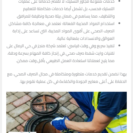
خدمات متنوعة تتجاوز التسليك: لا تقتصر خدماتنا على عمليات
التسليك فحسب، بل تشمل أيضا خدمات متكاملة للتعقيم
والتنظيف، مما يساهم في ضمان بيئة صحية ونظيفة للمرافق.
استخدام المواد المذيبة الفعالة: نعتمد في معالجة كافة مشاكل
الصرف الصحي على أقوى المواد المذيبة، التي تساعد على إذابة
العوائق والانسدادات بفعالية عالية.
تنفيذ سريع وفي وقت قياسي: تعتمد شركة منجز في حي الرمال على
تقنيات وايت شفط صرف صحي في إنجاز كافة المهام بسرعة ودقة،
مما يتيح لعملائنا استعادة العمل الطبيعي بأقل وقت ممكن.
بهذا نضمن تقديم خدمات متطورة ومتكاملة في مجال الصرف الصحي، مع
الحفاظ على أعلى معايير الجودة والكفاءة في كل عملية نقوم بها.