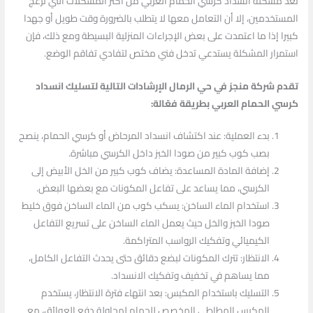
تعد مشكلة انسداد كرسي الحمام العربي من أكثر المشكلات التي تزعج
المستخدمين، إلا أن التعامل معها لا يتطلب بالضرورة وقت طويل أو جهدا
كبيرا إذا ما اعتمدت على بعض الإجراءات المنزلية البسيطة ومع ذلك، فإن
استمرار المشكلة يستدعي تدخل فني مختص لتفادي تفاقم الوضع.
تقدم شركة منجز في حي الرمال الإرشادات التالية لتسليك انسداد
كرسي الحمام العربي بطريقة فعّالة:
بدء العملية: عند اكتشاف انسداد المرحاض أو كرسي الحمام، ينصح
بصب كوب كبير من صودا الخبز داخل الكرسي مباشرة.
إضافة المادة المساعدة: يضاف كوب كبير من الخل الأبيض إلى
الكرسي، مما يساعد على تفاعل المكونات مع بعضها البعض.
استخدام الماء الساخن: يسكب كوب من الماء الساخن فوق خليط
صودا الخبز والخل حيث يعمل الماء الساخن على تسريع التفاعل
الكيميائي وتفكيك الرواسب المتراكمة.
الانتظار: تترك المكونات لبضع دقائق حتى يحدث التفاعل الكامل،
مما يساهم في تخفيف وتفكيك الانسداد.
التسليك باستخدام المكبس: بعد انتهاء فترة الانتظار، يستخدم
المكبس المطاطي المخصص للحمام لمحاولة دفع العوائق، مع