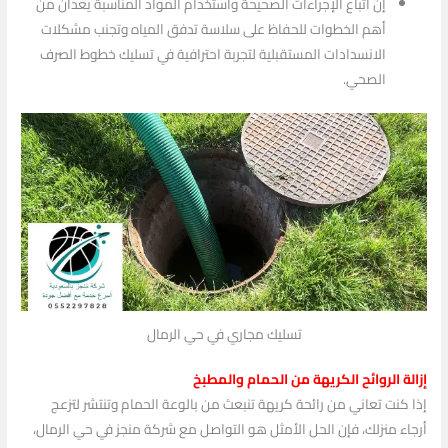
إن اتباع الإجراءات الصحيحة واستخدام المواد المناسبة يعدان من
أهم الخطوات للحفاظ على سلاسة تدفق المياه وتجنب مشكلات
الانسدادات المستقبلية لتجربة احترافية في تسليك خطوط الصرف
الصحي.
تسليك مجاري في حي الرمال
إزالة الروائح الكريهة من الحمام والمطبخ
إذا كنت تعاني من رائحة كريهة تنبعث من بالوعة الحمام وتنتشر لتزعج
أرجاء منزلك، فإن الحل الأمثل هو التواصل مع شركة منجز في حي الرمال،