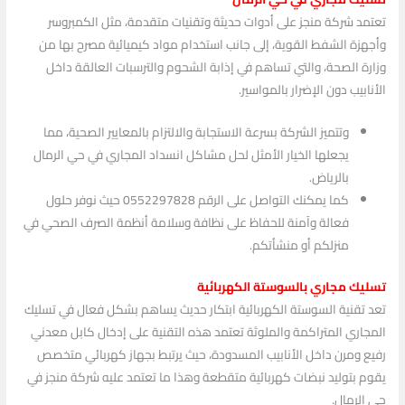
تعتمد شركة منجز على أدوات حديثة وتقنيات متقدمة، مثل الكمبروسر
وأجهزة الشفط القوية، إلى جانب استخدام مواد كيميائية مصرح بها من
وزارة الصحة، والتي تساهم في إذابة الشحوم والترسبات العالقة داخل
الأنابيب دون الإضرار بالمواسير.
وتتميز الشركة بسرعة الاستجابة والالتزام بالمعايير الصحية، مما
يجعلها الخيار الأمثل لحل مشاكل انسداد المجاري في حي الرمال
بالرياض.
كما يمكنك التواصل على الرقم 0552297828 حيث نوفر حلول
فعالة وآمنة للحفاظ على نظافة وسلامة أنظمة الصرف الصحي في
منزلكم أو منشأتكم.
تسليك مجاري بالسوستة الكهربائية
تعد تقنية السوستة الكهربائية ابتكار حديث يساهم بشكل فعال في تسليك
المجاري المتراكمة والملوثة تعتمد هذه التقنية على إدخال كابل معدني
رفيع ومرن داخل الأنابيب المسدودة، حيث يرتبط بجهاز كهربائي متخصص
يقوم بتوليد نبضات كهربائية متقطعة وهذا ما تعتمد عليه شركة منجز في
حي الرمال.