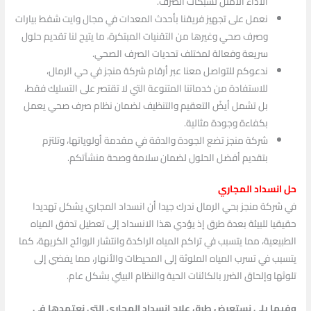
الأداء الأمثل لشبكات الصرف.
نعمل على تجهيز فريقنا بأحدث المعدات في مجال وايت شفط بيارات
وصرف صحي وغيرها من التقنيات المبتكرة، ما يتيح لنا تقديم حلول
سريعة وفعالة لمختلف تحديات الصرف الصحي.
ندعوكم للتواصل معنا عبر أرقام شركة منجز في حي الرمال،
للاستفادة من خدماتنا المتنوعة التي لا تقتصر على التسليك فقط،
بل تشمل أيضً التعقيم والتنظيف لضمان نظام صرف صحي يعمل
بكفاءة وجودة مثالية.
شركة منجز تضع الجودة والدقة في مقدمة أولوياتها، وتلتزم
بتقديم أفضل الحلول لضمان سلامة وصحة منشآتكم.
حل انسداد المجاري
في شركة منجز بحي الرمال ندرك جيدا أن انسداد المجاري يشكل تهديدا
حقيقيا للبيئة بعدة طرق إذ يؤدي هذا الانسداد إلى تعطيل تدفق المياه
الطبيعية، مما يتسبب في تراكم المياه الراكدة وانتشار الروائح الكريهة، كما
يتسبب في تسرب المياه الملوثة إلى المحيطات والأنهار، مما يفضي إلى
تلوثها وإلحاق الضرر بالكائنات الحية والنظام البيئي بشكل عام.
وفيما يلي نستعرض طرق علاج انسداد المجاري التي نعتمدها في