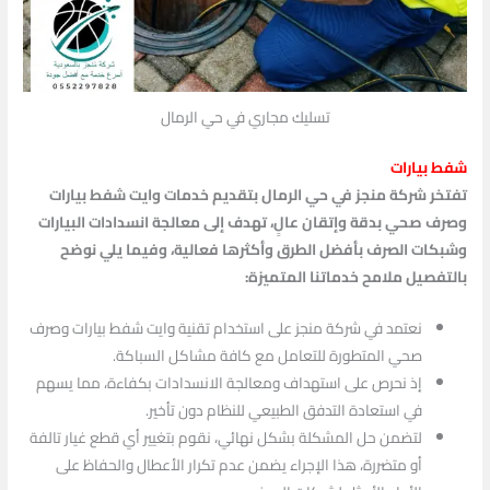
تسليك مجاري في حي الرمال
شفط بيارات
تفتخر شركة منجز في حي الرمال بتقديم خدمات وايت شفط بيارات
وصرف صحي بدقة وإتقان عالٍ، تهدف إلى معالجة انسدادات البيارات
وشبكات الصرف بأفضل الطرق وأكثرها فعالية، وفيما يلي نوضح
بالتفصيل ملامح خدماتنا المتميزة:
نعتمد في شركة منجز على استخدام تقنية وايت شفط بيارات وصرف
صحي المتطورة للتعامل مع كافة مشاكل السباكة.
إذ نحرص على استهداف ومعالجة الانسدادات بكفاءة، مما يسهم
في استعادة التدفق الطبيعي للنظام دون تأخير.
لتضمن حل المشكلة بشكل نهائي، نقوم بتغيير أي قطع غيار تالفة
أو متضررة، هذا الإجراء يضمن عدم تكرار الأعطال والحفاظ على