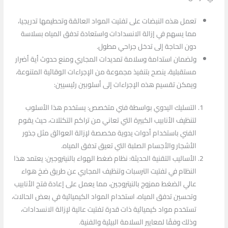
تعمل هذه النبضات على تفتيت المواد العالقة وتحطيمها تدريجيا،
مما يسهم في إزالة الانسدادات واستعادة تدفق المياه بسلاسة
دون الحاجة إلى تدخل جراحي مطول.
ولضمان استدامة وسلامة تمديدات المجاري ومنع حدوث أية أضرار
مستقبلية، ينصح بتنفيذ مجموعة من الإجراءات الوقائية المتنوعة،
ويمكن تقسيم هذه الإجراءات إلى أسلوبين رئيسيين:
التسليك اليدوي بواسطة فني متخصص: يستخدم هذا الأسلوب
لتنظيف الأنابيب الكبيرة التي تعاني من تراكم التكتلات، حيث يقوم
الفني باستخدام أدوات يدوية مخصصة لإزالة العوائق مثل جذور
الأشجار والأجسام الصلبة التي تعيق تدفق المياه.
الأساليب التقنية الحديثة: نظام ضغط الهواء بالنيتروجين: يعتمد هذا
النظام في تفتيت الترسبات وتنظيف المجاري عن طريق ضخ هواء
عالي الضغط ممزوج بالنيتروجين، مما يعمل على إعادة فتح الأنابيب
وتحسين تدفق المياه، استخدام المواد الكيميائية في بعض الحالات،
تستخدم مواد كيميائية ذات قدرة تفتيت عالية لإزالة الانسدادات،
وذلك وفقًا لمعايير السلامة البيئية والفنية.