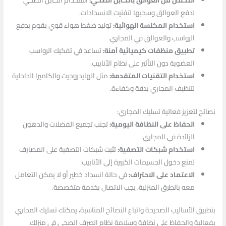
التخلص من العوالق بالكابل الصحي:
استخدام الكابل الصحي
لدفع العوالق وسحبها لتفتيت الانسدادات.
استخدام المكنسة الهوائية:
توليد ضغط هواء قوي يقوم بدفع
الرواسب والعوالق في المجاري.
تطبيق منظفات كيميائية آمنة:
تساعد في تفكيك الرواسب
العضوية دون التأثير على نظام الأنابيب.
استخدام التقنيات المتقدمة:
مثل الهايدروجيت والكاميرا الداخلية
لتنظيف المجاري بدقة وكفاءة.
نصائح لتعزيز فعالية تسليك المجاري:
الحفاظ على النظافة اليومية:
تجنب تجميع الفضلات والدهون
الزائدة في المجاري.
استخدام شبكات التصفية:
تثبت شبكات التصفية على المصارف
لمنع دخول الجسيمات الكبيرة إلى الأنابيب.
الاعتماد على الاحتراف:
في حالة انسداد خطير أو لا يمكن التعامل
معه بالطرق المنزلية، يجب الاتصال بخدمة متخصصة.
بتطبيق الأساليب الصحيحة واتباع النصائح المناسبة، يمكنك تسليك المجاري
بفعالية والحفاظ على نظافة وسلامة نظام الصرف الصحي في منزلك.