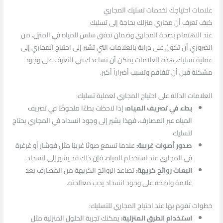
علامات احتياجك لخدمات تسليك المجاري
كيف تعرف أن مجاري منزلك بحاجة إلى تسليك
عند الاهتمام بصحة المجاري وضمان تدفق سلس للمياه في المنزل، من
الضروري أن تكون على دراية بالعلامات التي تشير إلى احتياج المجاري إلى
عملية تسليك. هذه العلامات يمكن أن تساعدك في التعرف على وجود
مشكلة قبل أن تتفاقم وتسبب أضراراً أكبر.
العلامات الدالة على احتياج المجاري لعملية تسليك:
بطء في تصريف المياه:
إذا لاحظت بطءًا ملحوظًا في تصريف
المياه عبر المصارف، فهذا يشير إلى وجود انسداد في المجاري يحتاج
لتسليك.
صدور أصوات غريبة:
عندما تسمع صوتًا غريبًا مثل فوشار أو غرغرة
في المجاري عند استخدام المياه، فإن ذلك قد يشير إلى انسداد.
انبعاث روائح كريهة:
تصاعد الروائح الكريهة من المصارف يعد
علامة واضحة على وجود انسداد يجب معالجته.
خطوات تقوم بها عند احتياج المجاري للتسليك:
استخدام الطرق المنزلية:
يمكنك تجربة الحلول المنزلية مثل