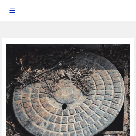
خطي
لى
لمحتوى