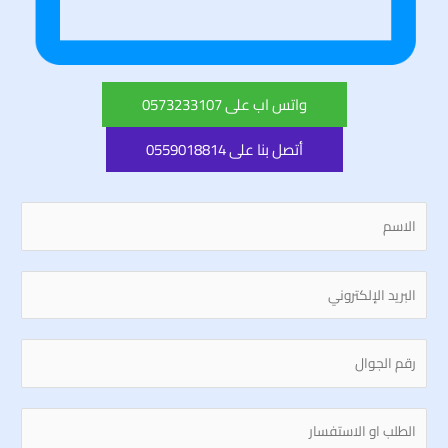
واتس اب على 0573233107
أتصل بنا على 0559018814
N
a
m
E
e
m
*
a
S
i
i
l
n
ا
g
ل