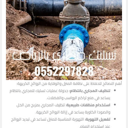
أهم النصائح للحفاظ على نظافة المنزل والوقاية من الروائح الكريهة:
تنظيف المجاري بانتظام:
جدولة عمليات تسليك للمجاري بانتظام
يساعد في منع تراكم الرواسب والفضلات.
استخدام منظفات طبيعية:
تنظيف المجاري بمزيج من الخل
والصودا الكاوية يساعد في إزالة الروائح الكريهة.
تفعيل التهوية:
التهوية المناسبة للمنزل تساعد في تبديد الروائح
عند استخدام المياه.