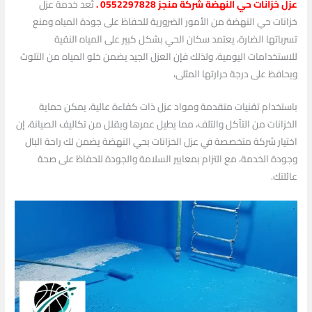
عزل خزانات حي النهضة شركة منجز 0552297828 .
تُعد خدمة عزل
خزانات حي النهضة من الأمور الضرورية للحفاظ على جودة المياه ومنع
تسرباتها الضارة، يعتمد سكان الحي بشكل كبير على المياه النقية
للاستخدامات اليومية، ولذلك فإن العزل الجيد يضمن خلو المياه من التلوث
ويحافظ على درجة حرارتها المثلى،
باستخدام تقنيات متقدمة ومواد عزل ذات كفاءة عالية، يمكن حماية
الخزانات من التآكل والتلف، مما يطيل عمرها ويقلل من تكاليف الصيانة، إن
اختيار شركة متخصصة في عزل الخزانات بحي النهضة يضمن لك راحة البال
وجودة الخدمة، مع التزام بمعايير السلامة والجودة للحفاظ على صحة
عائلتك.