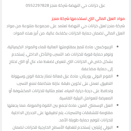
عزل خزانات حي النهضة شركة منجز 0552297828
مواد العزل المائي التي تستخدمها شركة منجز
شركة منجز لعزل خزانات حي النهضة تعتمد على مجموعة متنوعة من مواد
العزل المائي لضمان حماية الخزانات بكفاءة عالية، من أبرز هذه المواد:
الإيبوكسي: مادة تتميز بمقاومتها العالية للماء والمواد الكيميائية،
وتوفر حماية قوية للخزانات ضد التسرب والتآكل الداخلي، يُستخدم
بشكل خاص في الخزانات التي تتعرض لضغط ماء عالٍ أو التي تحتاج
إلى حماية مضاعفة.
الفوم البولي يوريثان: مادة عزل فعالة تمتاز بخفة الوزن وسهولة
التطبيق، تعمل على تكوين طبقة عازلة متكاملة تمنع التسرب
وتحافظ على درجة حرارة المياه، تعتبر مثالية للخزانات المكشوفة أو
المعرضة للعوامل البيئية القاسية.
العزل الإسمنتي المرن: مادة تجمع بين القوة والمرونة، مما يجعلها
مقاومة للتشققات والتسربات، يتم تطبيقها على الجدران الداخلية
للخزانات لتوفير حماية طويلة الأمد.
البولي إيثيلين: يُستخدم لتغطية الأسطح الخارجية للخزانات لضمان