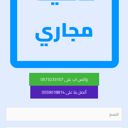
واتس اب على 0573233107
أتصل بنا على 0559018814
N
a
m